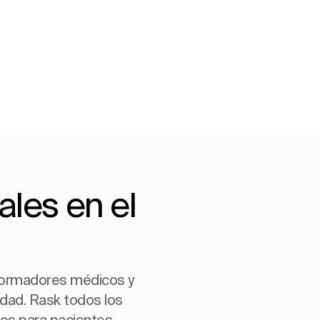
les en el
 formadores médicos y
idad. Rask todos los
vos para pacientes,