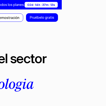
odos los planes.
02d : 14h : 37m : 12s
Pruébelo gratis
demostración
ología