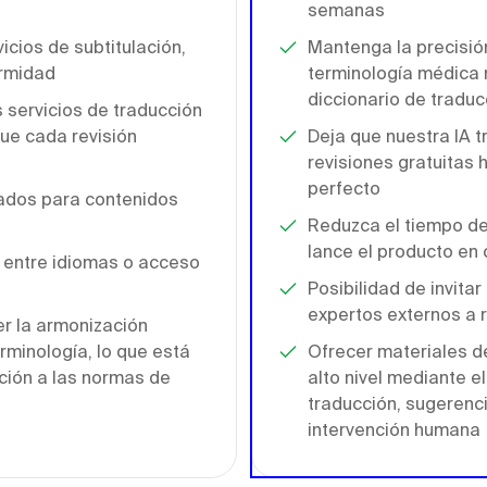
semanas
icios de subtitulación,
Mantenga la precisión
ormidad
terminología médica 
diccionario de traduc
 servicios de traducción
ue cada revisión
Deja que nuestra IA t
revisiones gratuitas
perfecto
ados para contenidos
Reduzca el tiempo de
lance el producto en 
 entre idiomas o acceso
Posibilidad de invita
expertos externos a r
r la armonización
rminología, lo que está
Ofrecer materiales d
ación a las normas de
alto nivel mediante e
traducción, sugerenci
intervención humana