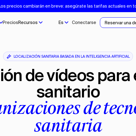
s precios cambiarán en breve: asegúrate las tarifas actuales en t
Precios
Recursos
Es
Conectarse
Reservar una 
LOCALIZACIÓN SANITARIA BASADA EN LA INTELIGENCIA ARTIFICIAL
sanitario
anizaciones de tecn
sanitaria