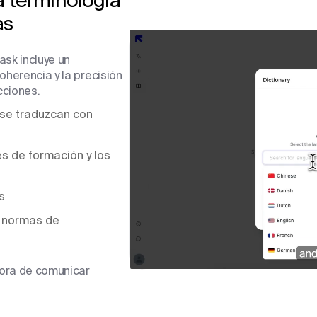
as
ask incluye un
oherencia y la precisión
cciones.
 se traduzcan con
s de formación y los
s
s normas de
hora de comunicar