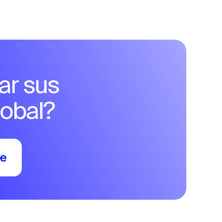
ar sus
obal?
se