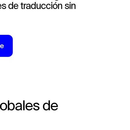
s de traducción sin
se
lobales de