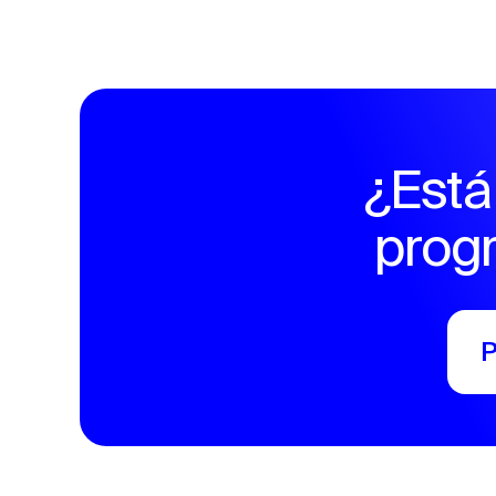
¿Está
prog
P