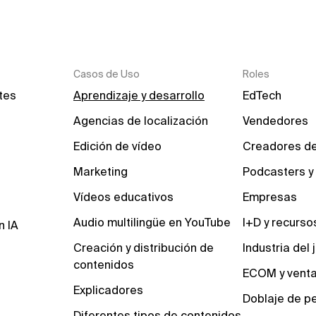
Casos de Uso
Roles
ntes
Aprendizaje y desarrollo
EdTech
Agencias de localización
Vendedores
Edición de vídeo
Creadores de
Marketing
Podcasters y
Vídeos educativos
Empresas
Audio multilingüe en YouTube
I+D y recurs
n IA
Creación y distribución de 
Industria del
contenidos
ECOM y vent
Explicadores
Doblaje de pe
Diferentes tipos de contenidos 