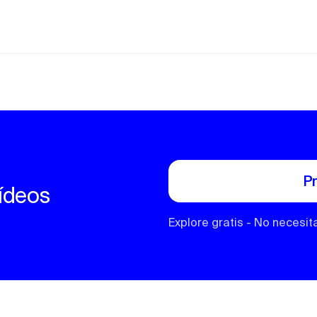
Pr
vídeos
Explore gratis - No necesit