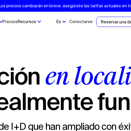
s precios cambiarán en breve: asegúrate las tarifas actuales en t
Precios
Recursos
Es
Conectarse
Reservar una 
ción
en local
ealmente fu
 de I+D que han ampliado con éxi