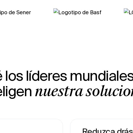
 los líderes mundiale
eligen
nuestra solució
Reduzca drás