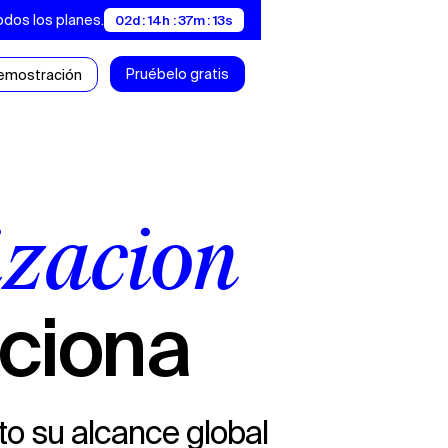
odos los planes.
02d : 14h : 37m : 13s
Pruébelo gratis
demostración
ización
nciona
to su alcance global