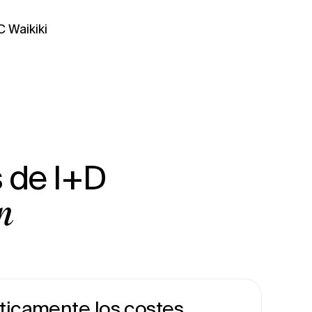
s de I+D
n
ticamente los costes