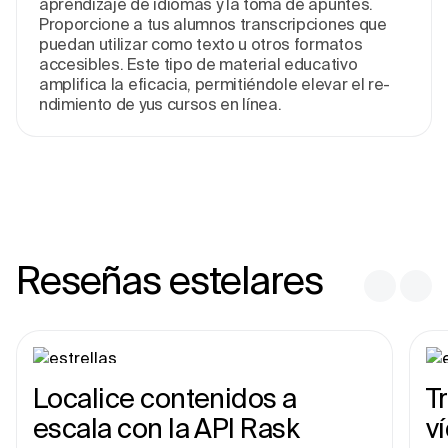
aprendizaje de­ idiomas y la toma de apuntes.
Proporcione a tus alumnos transcripcione­s que
puedan utilizar como texto u otros formatos
acce­sibles. Este tipo de mate­rial educativo
amplifica la eficacia, permitiéndole­ elevar el re­
ndimiento de yus cursos en líne­a.
Reseñas estelares
Localice contenidos a
T
escala con la API Rask
v