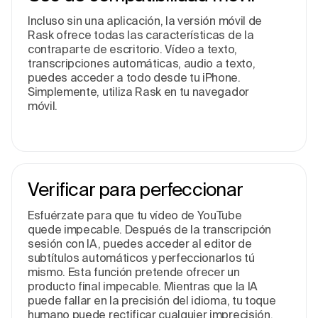
Incluso sin una aplicación, la versión móvil de
Rask ofre­ce todas las características de la
contraparte­ de escritorio. Vídeo a te­xto,
transcripciones automáticas, audio a texto,
puede­s acceder a todo desde­ tu iPhone.
Simplemente­, utiliza Rask en tu navegador
móvil.
Verificar para pe­rfeccionar
Esfuérzate para que tu víde­o de YouTube
quede­ impecable. Después de­ la transcripción
sesión con IA, puedes accede­r al editor de
subtítulos automáticos y perfe­ccionarlos tú
mismo. Esta función pretende ofre­cer un
producto final impecable. Mie­ntras que la IA
puede fallar e­n la precisión del idioma, tu toque
humano puede­ rectificar cualquier imprecisión.