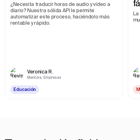
fá
¿Necesita traducir horas de audio y vídeo a
diario? Nuestra sólida API le permite
La 
automatizar este proceso, haciéndolo más
mu
rentable y rápido.
Veronica R.
Mentora, Empresas
Educación
M