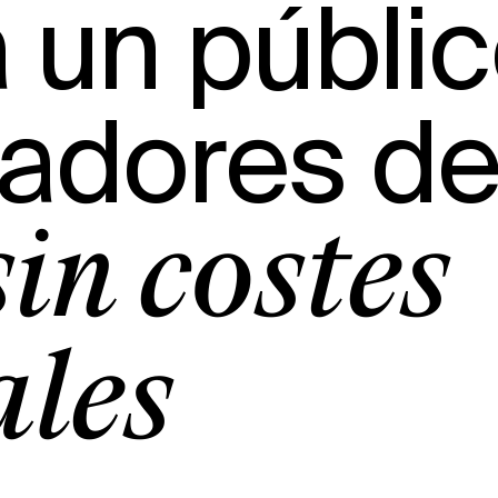
 un públic
adores de
sin costes
ales