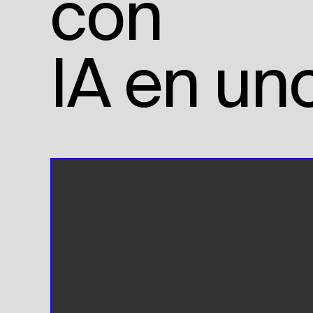
con
IA en un