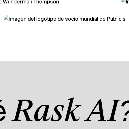
é
Rask AI