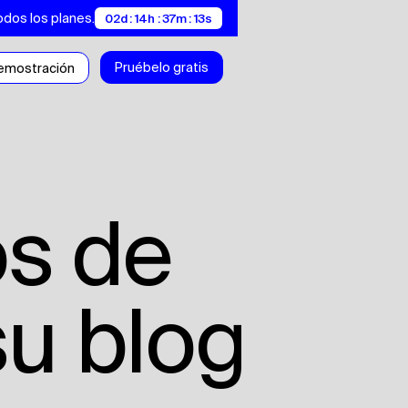
odos los planes.
02d : 14h : 37m : 12s
Pruébelo gratis
demostración
su blog