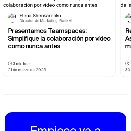
Elena Shenkarenko
Director de Marketing, Rask AI
Presentamos Teamspaces: 
R
Simplifique la colaboración por vídeo 
As
como nunca antes
m
3
min leer
21 de marzo de 2025
30
Empiece ya a