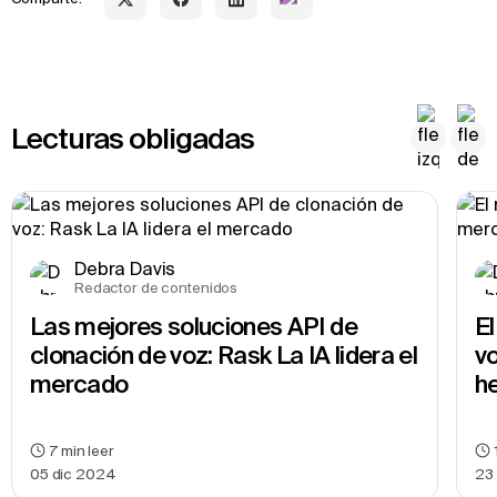
Lecturas obligadas
Debra Davis
Redactor de contenidos
Las mejores soluciones API de 
El
clonación de voz: Rask La IA lidera el 
vo
mercado
h
7
min leer
05 dic 2024
23 