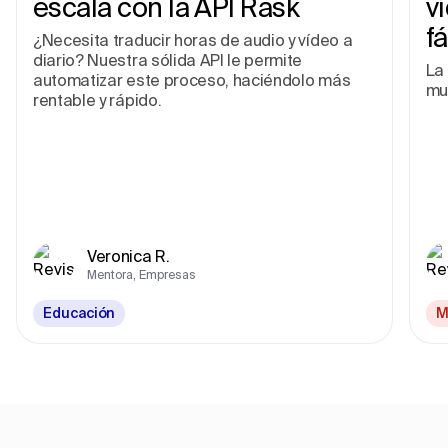
escala con la API Rask
v
fá
¿Necesita traducir horas de audio y vídeo a
diario? Nuestra sólida API le permite
La 
automatizar este proceso, haciéndolo más
mu
rentable y rápido.
Veronica R.
Mentora, Empresas
Educación
M