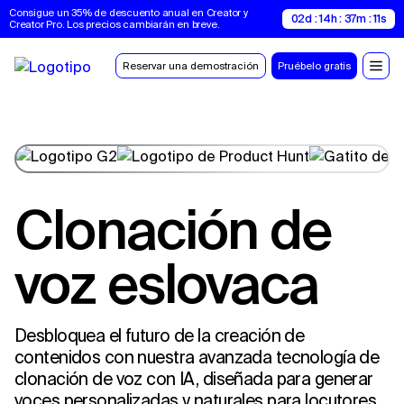
Consigue un 35% de descuento anual en Creator y 
02d : 14h : 37m : 10s
Creator Pro. Los precios cambiarán en breve.
Reservar una demostración
Pruébelo gratis
Clonación de
voz eslovaca
Desbloquea el futuro de la creación de
contenidos con nuestra avanzada tecnología de
clonación de voz con IA, diseñada para generar
voces personalizadas y naturales para locutores