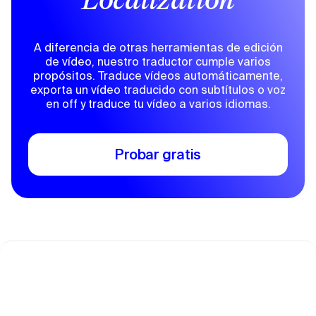
Localization
A diferencia de otras herramientas de edición
de vídeo, nuestro traductor cumple varios
propósitos. Traduce vídeos automáticamente,
exporta un vídeo traducido con subtítulos o voz
en off y traduce tu vídeo a varios idiomas.
Probar gratis