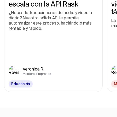
escala con la API Rask
v
fá
¿Necesita traducir horas de audio y vídeo a
diario? Nuestra sólida API le permite
La 
automatizar este proceso, haciéndolo más
mu
rentable y rápido.
Veronica R.
Mentora, Empresas
Educación
M