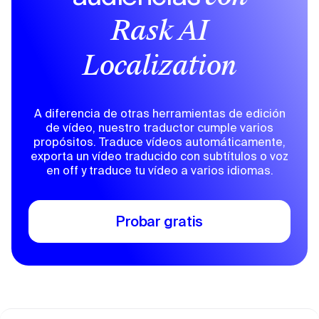
Rask AI
Localization
A diferencia de otras herramientas de edición
de vídeo, nuestro traductor cumple varios
propósitos. Traduce vídeos automáticamente,
exporta un vídeo traducido con subtítulos o voz
en off y traduce tu vídeo a varios idiomas.
Probar gratis