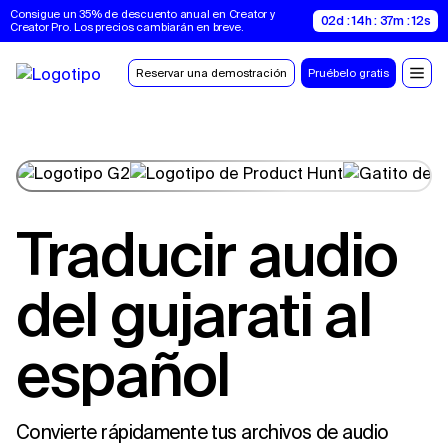
Consigue un 35% de descuento anual en Creator y 
02d : 14h : 37m : 11s
Creator Pro. Los precios cambiarán en breve.
Reservar una demostración
Pruébelo gratis
Traducir audio
del gujarati al
español
Convierte rápidamente tus archivos de audio