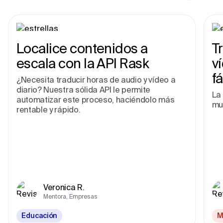
Localice contenidos a
T
escala con la API Rask
v
fá
¿Necesita traducir horas de audio y vídeo a
diario? Nuestra sólida API le permite
La 
automatizar este proceso, haciéndolo más
mu
rentable y rápido.
Veronica R.
Mentora, Empresas
Educación
M