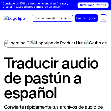
Consigue un 35% de descuento anual en Creator y 
02d : 14h : 37m : 10s
Creator Pro. Los precios cambiarán en breve.
Reservar una demostración
Pruébelo gratis
Traducir audio
de pastún a
español
Convierte rápidamente tus archivos de audio de