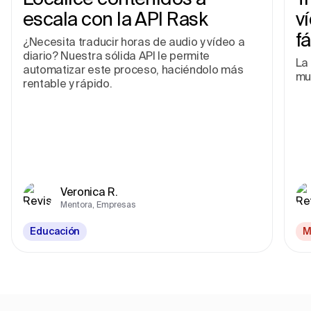
escala con la API Rask
v
fá
¿Necesita traducir horas de audio y vídeo a
diario? Nuestra sólida API le permite
La 
automatizar este proceso, haciéndolo más
mu
rentable y rápido.
Veronica R.
Mentora, Empresas
Educación
M