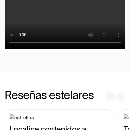
Reseñas estelares
Localice contenidos a
T