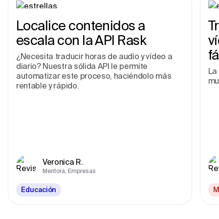
Localice contenidos a
T
escala con la API Rask
v
fá
¿Necesita traducir horas de audio y vídeo a
diario? Nuestra sólida API le permite
La 
automatizar este proceso, haciéndolo más
mu
rentable y rápido.
Veronica R.
Mentora, Empresas
Educación
M