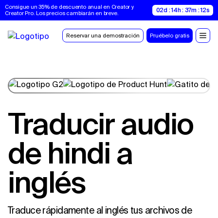
Consigue un 35% de descuento anual en Creator y 
02d : 14h : 37m : 11s
Creator Pro. Los precios cambiarán en breve.
Reservar una demostración
Pruébelo gratis
Traducir audio
de hindi a
inglés
Traduce rápidamente al inglés tus archivos de