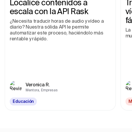
Localice contenidos a
T
escala con la API Rask
v
fá
¿Necesita traducir horas de audio y vídeo a
diario? Nuestra sólida API le permite
La 
automatizar este proceso, haciéndolo más
mu
rentable y rápido.
Veronica R.
Mentora, Empresas
Educación
M