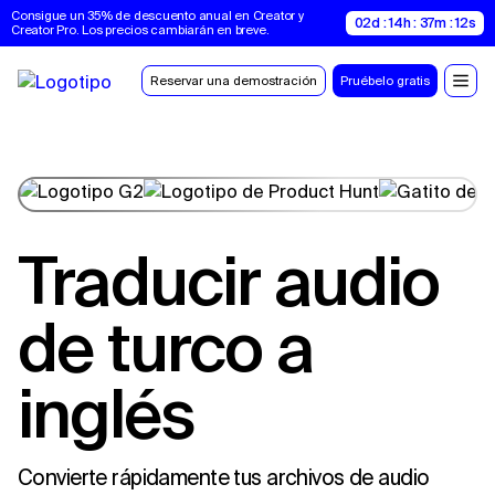
Consigue un 35% de descuento anual en Creator y 
02d : 14h : 37m : 11s
Creator Pro. Los precios cambiarán en breve.
Reservar una demostración
Pruébelo gratis
Traducir audio
de turco a
inglés
Convierte rápidamente tus archivos de audio