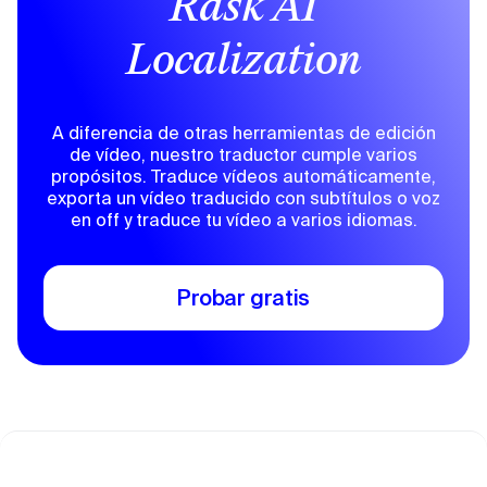
Rask AI
Localization
A diferencia de otras herramientas de edición
de vídeo, nuestro traductor cumple varios
propósitos. Traduce vídeos automáticamente,
exporta un vídeo traducido con subtítulos o voz
en off y traduce tu vídeo a varios idiomas.
Probar gratis