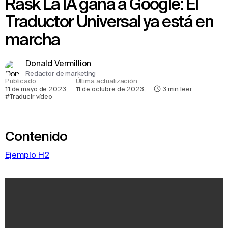
Rask La IA gana a Google: El
Traductor Universal ya está en
marcha
Donald Vermillion
Redactor de marketing
Publicado
Última actualización
11 de mayo de 2023
,
11 de octubre de 2023
,
3
min leer
#Traducir vídeo
Contenido
Ejemplo H2