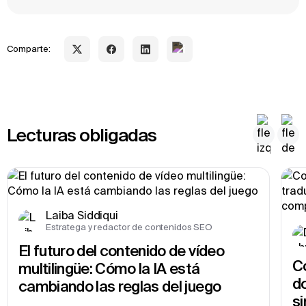
Comparte:
Lecturas obligadas
Laiba Siddiqui
Estratega y redactor de contenidos SEO
El futuro del contenido de vídeo 
Co
multilingüe: Cómo la IA está 
do
cambiando las reglas del juego
si