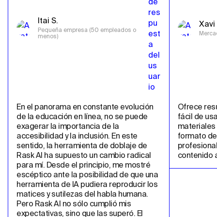
Itai S.
Xavi 
Pequeña empresa (50 empleados o 
Merca
menos)
En el panorama en constante evolución 
Ofrece resu
de la educación en línea, no se puede 
fácil de us
exagerar la importancia de la 
materiales 
accesibilidad y la inclusión. En este 
formato de 
sentido, la herramienta de doblaje de 
profesional
Rask AI ha supuesto un cambio radical 
contenido a
para mí. Desde el principio, me mostré 
escéptico ante la posibilidad de que una 
herramienta de IA pudiera reproducir los 
matices y sutilezas del habla humana. 
Pero Rask AI no sólo cumplió mis 
expectativas, sino que las superó. El 