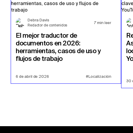
Debra Davis
7
min leer
Redactor de contenidos
El mejor traductor de
Re
documentos en 2026:
As
herramientas, casos de uso y
lo
flujos de trabajo
Y
6 de abril de 2026
#Localización
30 