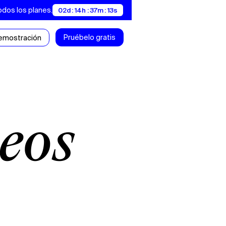
odos los planes.
02d : 14h : 37m : 12s
Pruébelo gratis
demostración