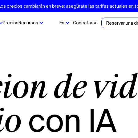
s precios cambiarán en breve: asegúrate las tarifas actuales en t
Precios
Recursos
Es
Conectarse
Reservar una 
con IA
io