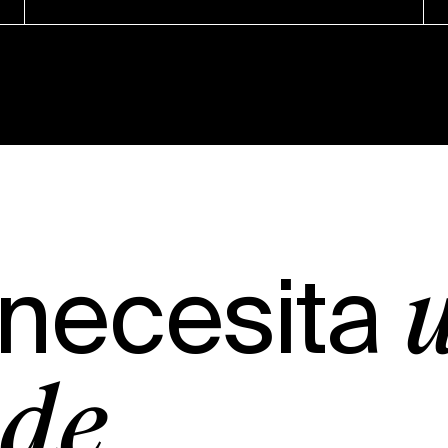
 necesita
 de