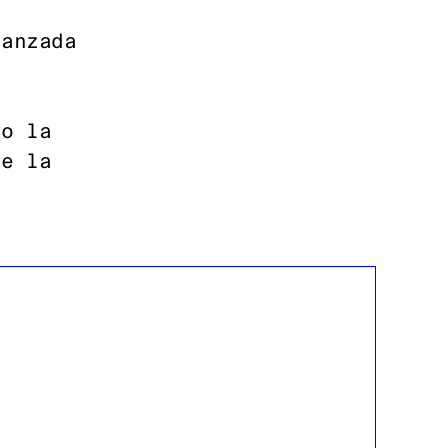
vanzada
n
do la
de la