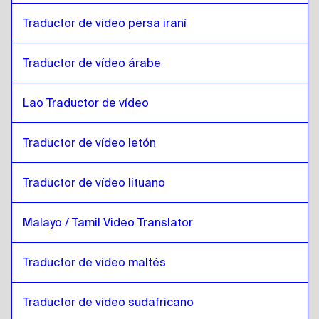
Traductor de vídeo persa iraní
Kazajo
a
Inglés Keniata / Swahili
Inglés Keniata / Swahili
a
Kazajo
Traductor de vídeo árabe
Kazajo
a
Lao
Lao
a
Kazajo
Lao Traductor de vídeo
Kazajo
a
Letón
Letón
a
Kazajo
Traductor de vídeo letón
Kazajo
a
Lituano
Lituano
a
Kazajo
Traductor de vídeo lituano
Kazajo
a
Malayo Malayo / Tamil
Malayo / Tamil Video Translator
Malayo Malayo / Tamil
a
Kazajo
Kazajo
a
Maltés
Traductor de vídeo maltés
Maltés
a
Kazajo
Traductor de vídeo sudafricano
Kazajo
a
Zulú / Inglés