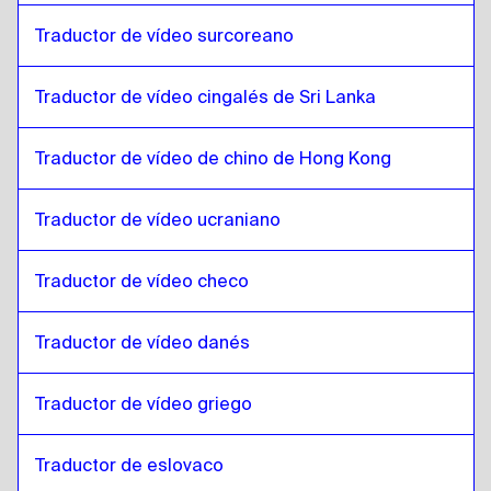
Zulú / Inglés
a
Kazajo
Traductor de vídeo surcoreano
Kazajo
a
Coreano del Sur
Coreano del Sur
a
Kazajo
Traductor de vídeo cingalés de Sri Lanka
Kazajo
a
Español
Español
a
Kazajo
Traductor de vídeo de chino de Hong Kong
Kazajo
a
Cingalés de Sri Lanka / Tamil
Cingalés de Sri Lanka / Tamil
a
Kazajo
Traductor de vídeo ucraniano
Kazajo
a
Chino de Hong Kong
Traductor de vídeo checo
Chino de Hong Kong
a
Kazajo
Kazajo
a
Turco
Traductor de vídeo danés
Turco
a
Kazajo
Kazajo
Traductor de vídeo griego
a
Ucraniano
Ucraniano
a
Kazajo
Traductor de eslovaco
Kazajo
a
Checo