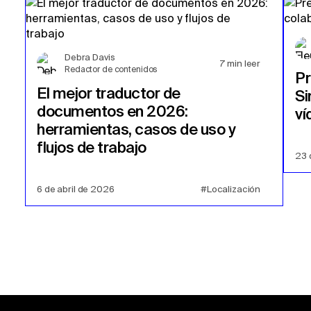
Debra Davis
7
min leer
Redactor de contenidos
P
El mejor traductor de
Si
documentos en 2026:
ví
herramientas, casos de uso y
flujos de trabajo
23 
6 de abril de 2026
#Localización