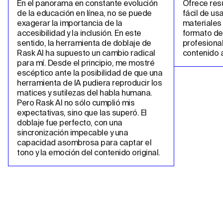
En el panorama en constante evolución 
Ofrece resu
de la educación en línea, no se puede 
fácil de us
exagerar la importancia de la 
materiales 
accesibilidad y la inclusión. En este 
formato de 
sentido, la herramienta de doblaje de 
profesional
Rask AI ha supuesto un cambio radical 
contenido a
para mí. Desde el principio, me mostré 
escéptico ante la posibilidad de que una 
herramienta de IA pudiera reproducir los 
matices y sutilezas del habla humana. 
Pero Rask AI no sólo cumplió mis 
expectativas, sino que las superó. El 
doblaje fue perfecto, con una 
sincronización impecable y una 
capacidad asombrosa para captar el 
tono y la emoción del contenido original.