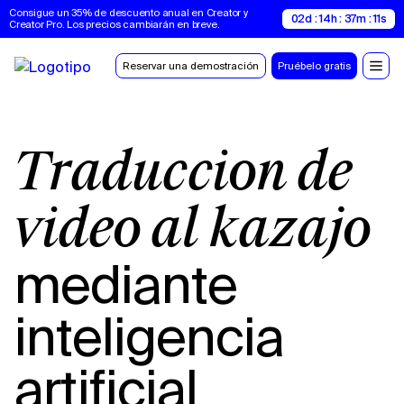
Consigue un 35% de descuento anual en Creator y 
02d : 14h : 37m : 10s
Creator Pro. Los precios cambiarán en breve.
Reservar una demostración
Pruébelo gratis
Traducción de
vídeo al kazajo
mediante
inteligencia
artificial