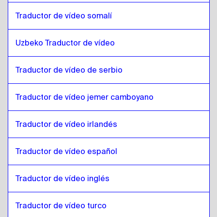
Checo
a
Kazajo
Traductor de vídeo somalí
Kazajo
a
Danés
Danés
a
Kazajo
Uzbeko Traductor de vídeo
Kazajo
a
Alemán
Alemán
a
Kazajo
Traductor de vídeo de serbio
Kazajo
a
Griego
Traductor de vídeo jemer camboyano
Griego
a
Kazajo
Kazajo
a
Eslovaco
Traductor de vídeo irlandés
Eslovaco
a
Kazajo
Kazajo
a
Japonés
Traductor de vídeo español
Japonés
a
Kazajo
Traductor de vídeo inglés
Kazajo
a
Hebreo
Hebreo
a
Kazajo
Traductor de vídeo turco
Kazajo
a
Somalí