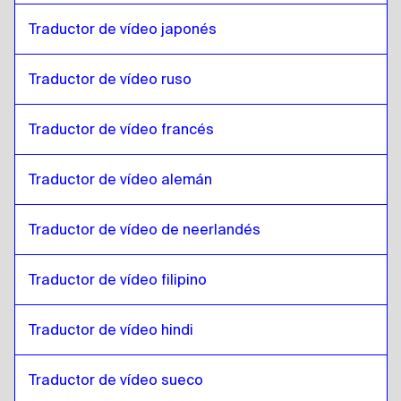
Somalí
a
Kazajo
Traductor de vídeo japonés
Kazajo
a
Árabe qatarí
Árabe qatarí
a
Kazajo
Traductor de vídeo ruso
Kazajo
a
Árabe saudí
Traductor de vídeo francés
Árabe saudí
a
Kazajo
Kazajo
a
Uzbeko
Traductor de vídeo alemán
Uzbeko
a
Kazajo
Kazajo
a
Español de Argentina
Traductor de vídeo de neerlandés
Español de Argentina
a
Kazajo
Traductor de vídeo filipino
Kazajo
a
Serbio
Serbio
a
Kazajo
Traductor de vídeo hindi
Kazajo
a
Inglés canadiense / francés
Inglés canadiense / francés
a
Kazajo
Traductor de vídeo sueco
Kazajo
a
Jemer camboyano