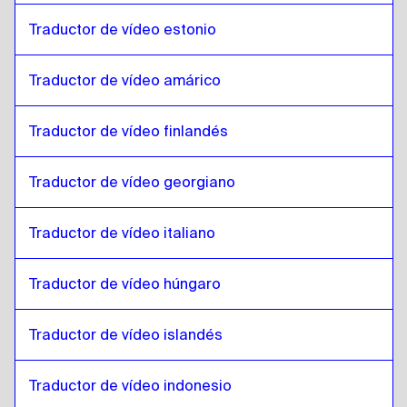
Kazajo
a
Húngaro
Traductor de vídeo estonio
Húngaro
a
Kazajo
Traductor de vídeo amárico
Kazajo
a
Islandés
Islandés
a
Kazajo
Traductor de vídeo finlandés
Kazajo
a
Hindi
Hindi
a
Kazajo
Traductor de vídeo georgiano
Kazajo
a
Javanés indonesio / Sundanés
Javanés indonesio / Sundanés
a
Kazajo
Traductor de vídeo italiano
Kazajo
a
Persa iraní
Traductor de vídeo húngaro
Persa iraní
a
Kazajo
Kazajo
a
Árabe iraquí
Traductor de vídeo islandés
Árabe iraquí
a
Kazajo
Kazajo
a
Portugués
Traductor de vídeo indonesio
Portugués
a
Kazajo