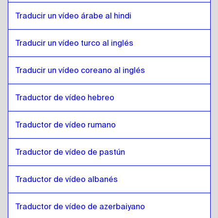
Kazajo
a
Español de Chile
Traducir un vídeo árabe al hindi
Español de Chile
a
Kazajo
Kazajo
a
Chino
Traducir un vídeo turco al inglés
Chino
a
Kazajo
Traducir un vídeo coreano al inglés
Kazajo
a
Español de Colombia
Español de Colombia
a
Kazajo
Traductor de vídeo hebreo
Kazajo
a
Polaco
Polaco
a
Kazajo
Traductor de vídeo rumano
Kazajo
a
Croata
Croata
a
Kazajo
Traductor de vídeo de pastún
Kazajo
a
Español de Cuba
Español de Cuba
a
Kazajo
Traductor de vídeo albanés
Kazajo
a
Español de Ecuador
Traductor de vídeo de azerbaiyano
Español de Ecuador
a
Kazajo