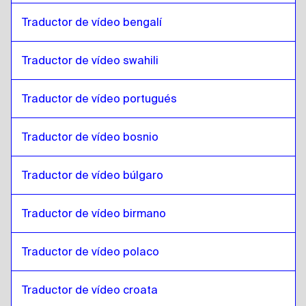
Kazajo
a
Estonia
Traductor de vídeo bengalí
Estonia
a
Kazajo
Kazajo
a
Amárico etíope
Traductor de vídeo swahili
Amárico etíope
a
Kazajo
Traductor de vídeo portugués
Kazajo
a
Inglés Filipino / Filipino
Inglés Filipino / Filipino
a
Kazajo
Traductor de vídeo bosnio
Kazajo
a
Finlandés
Finlandés
a
Kazajo
Traductor de vídeo búlgaro
Kazajo
a
Francés
Francés
a
Kazajo
Traductor de vídeo birmano
Kazajo
a
Georgiano
Traductor de vídeo polaco
Georgiano
a
Kazajo
Kazajo
a
Italiano
Traductor de vídeo croata
Italiano
a
Kazajo