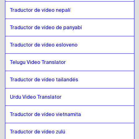
Kazajo
a
Español de Costa Rica
Español de Costa Rica
a
Kazajo
Traductor de vídeo nepalí
Traductor de vídeo de panyabí
Traductor de vídeo esloveno
Telugu Video Translator
Traductor de vídeo tailandés
Urdu Video Translator
Traductor de vídeo vietnamita
Traductor de vídeo zulú