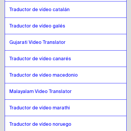
Jemer camboyano
a
Kazajo
Traductor de vídeo catalán
Kazajo
a
Inglés de Singapur / Tamil
Inglés de Singapur / Tamil
Traductor de vídeo galés
a
Kazajo
Kazajo
a
Inglés Irlandés / Irlandés
Gujarati Video Translator
Inglés Irlandés / Irlandés
a
Kazajo
Kazajo
a
Francés Suizo / Alemán
Traductor de vídeo canarés
Francés Suizo / Alemán
a
Kazajo
Traductor de vídeo macedonio
Kazajo
a
Mongolia
Mongolia
a
Kazajo
Malayalam Video Translator
Kazajo
a
Español de Venezuela
Español de Venezuela
a
Kazajo
Traductor de vídeo marathi
Kazajo
a
Neerlandés belga / francés
Neerlandés belga / francés
a
Kazajo
Traductor de vídeo noruego