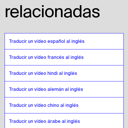
Kazajo
a
Árabe egipcio
relacionadas
Árabe egipcio
a
Kazajo
Kazajo
a
Español de Bolivia
Español de Bolivia
a
Kazajo
Kazajo
a
Portugués de Brasil
Traducir un vídeo español al inglés
Portugués de Brasil
a
Kazajo
Traducir un vídeo francés al inglés
Kazajo
a
Inglés británico
Inglés británico
a
Kazajo
Traducir un vídeo hindi al inglés
Kazajo
a
Búlgaro
Búlgaro
a
Kazajo
Traducir un vídeo alemán al inglés
Kazajo
a
Bosnia
Bosnia
a
Kazajo
Traducir un vídeo chino al inglés
Kazajo
a
Birmano
Birmano
a
Kazajo
Traducir un vídeo árabe al inglés