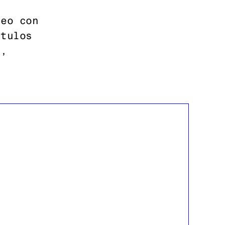
deo con
ítulos
a,