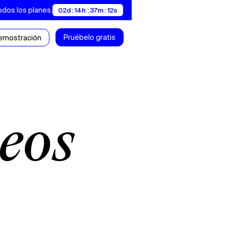
odos los planes.
02d : 14h : 37m : 12s
Pruébelo gratis
demostración