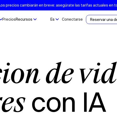
s precios cambiarán en breve: asegúrate las tarifas actuales en t
Precios
Recursos
Es
Conectarse
Reservar una 
con IA
rés