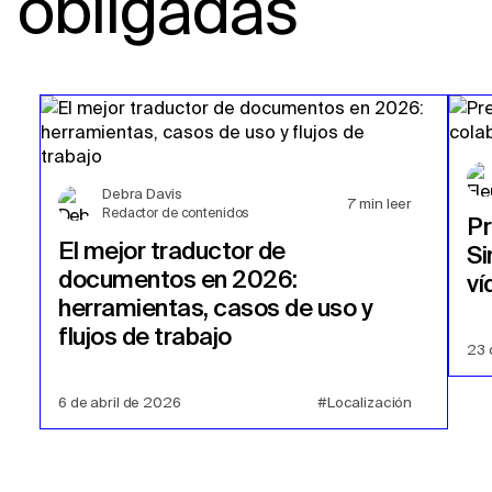
obligadas
Cingalés de Sri Lanka / Tamil
a
Neerlandés
belga / francés
Neerlandés belga / francés
a
Cingalés de Sri
Lanka / Tamil
Cingalés de Sri Lanka / Tamil
a
Español de
Costa Rica
Español de Costa Rica
a
Cingalés de Sri Lanka
/ Tamil
Debra Davis
7
min leer
Redactor de contenidos
P
El mejor traductor de
Si
documentos en 2026:
ví
herramientas, casos de uso y
flujos de trabajo
23 
6 de abril de 2026
#Localización