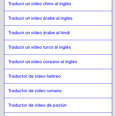
Cingalés de Sri Lanka / Tamil
a
Portugués de
Traducir un vídeo chino al inglés
Brasil
Portugués de Brasil
a
Cingalés de Sri Lanka /
Tamil
Traducir un vídeo árabe al inglés
Cingalés de Sri Lanka / Tamil
a
Inglés
británico
Traducir un vídeo árabe al hindi
Inglés británico
a
Cingalés de Sri Lanka /
Tamil
Traducir un vídeo turco al inglés
Cingalés de Sri Lanka / Tamil
a
Búlgaro
Búlgaro
a
Cingalés de Sri Lanka / Tamil
Traducir un vídeo coreano al inglés
Cingalés de Sri Lanka / Tamil
a
Bosnia
Bosnia
a
Cingalés de Sri Lanka / Tamil
Traductor de vídeo hebreo
Cingalés de Sri Lanka / Tamil
a
Birmano
Traductor de vídeo rumano
Birmano
a
Cingalés de Sri Lanka / Tamil
Cingalés de Sri Lanka / Tamil
a
Español de
Traductor de vídeo de pastún
Chile
Español de Chile
a
Cingalés de Sri Lanka /