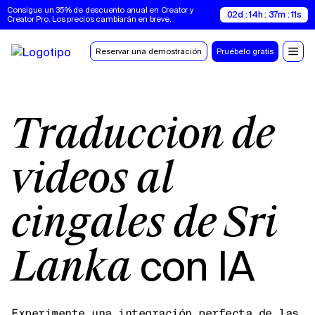
Consigue un 35% de descuento anual en Creator y 
02d : 14h : 37m : 10s
Creator Pro. Los precios cambiarán en breve.
Reservar una demostración
Pruébelo gratis
Traducción de
vídeos al
cingalés de Sri
con IA
Lanka
Experimente una integración perfecta de las