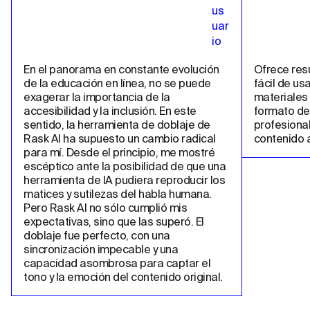
En el panorama en constante evolución 
Ofrece resu
de la educación en línea, no se puede 
fácil de us
exagerar la importancia de la 
materiales 
accesibilidad y la inclusión. En este 
formato de 
sentido, la herramienta de doblaje de 
profesional
Rask AI ha supuesto un cambio radical 
contenido a
para mí. Desde el principio, me mostré 
escéptico ante la posibilidad de que una 
herramienta de IA pudiera reproducir los 
matices y sutilezas del habla humana. 
Pero Rask AI no sólo cumplió mis 
expectativas, sino que las superó. El 
doblaje fue perfecto, con una 
sincronización impecable y una 
capacidad asombrosa para captar el 
tono y la emoción del contenido original.