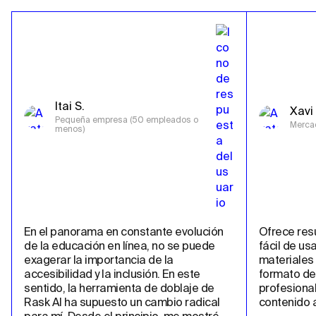
Itai S.
Xavi 
Pequeña empresa (50 empleados o 
Merca
menos)
En el panorama en constante evolución 
Ofrece resu
de la educación en línea, no se puede 
fácil de us
exagerar la importancia de la 
materiales 
accesibilidad y la inclusión. En este 
formato de 
sentido, la herramienta de doblaje de 
profesional
Rask AI ha supuesto un cambio radical 
contenido a