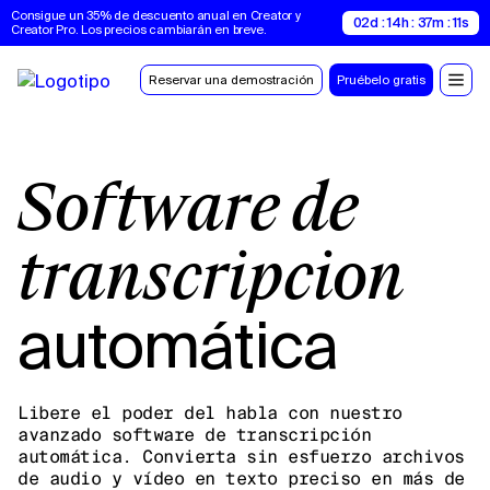
Consigue un 35% de descuento anual en Creator y 
02d : 14h : 37m : 11s
Creator Pro. Los precios cambiarán en breve.
Reservar una demostración
Pruébelo gratis
Software de
transcripción
automática
Libere el poder del habla con nuestro
avanzado software de transcripción
automática. Convierta sin esfuerzo archivos
de audio y vídeo en texto preciso en más de