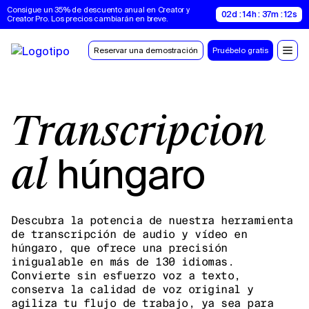
Consigue un 35% de descuento anual en Creator y 
02d : 14h : 37m : 12s
Creator Pro. Los precios cambiarán en breve.
Reservar una demostración
Pruébelo gratis
Transcripción
húngaro
al
Descubra la potencia de nuestra herramienta
de transcripción de audio y vídeo en
húngaro, que ofrece una precisión
inigualable en más de 130 idiomas.
Convierte sin esfuerzo voz a texto,
conserva la calidad de voz original y
agiliza tu flujo de trabajo, ya sea para