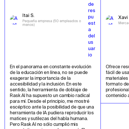
Itai S.
Xavi 
Pequeña empresa (50 empleados o 
Merca
menos)
En el panorama en constante evolución 
Ofrece resu
de la educación en línea, no se puede 
fácil de us
exagerar la importancia de la 
materiales 
accesibilidad y la inclusión. En este 
formato de 
sentido, la herramienta de doblaje de 
profesional
Rask AI ha supuesto un cambio radical 
contenido a
para mí. Desde el principio, me mostré 
escéptico ante la posibilidad de que una 
herramienta de IA pudiera reproducir los 
matices y sutilezas del habla humana. 
Pero Rask AI no sólo cumplió mis 