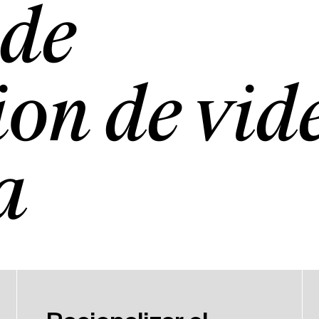
 de
ión de víd
a