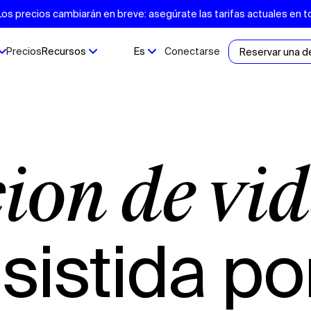
s precios cambiarán en breve: asegúrate las tarifas actuales en t
Precios
Recursos
Es
Conectarse
Reservar una 
sistida po