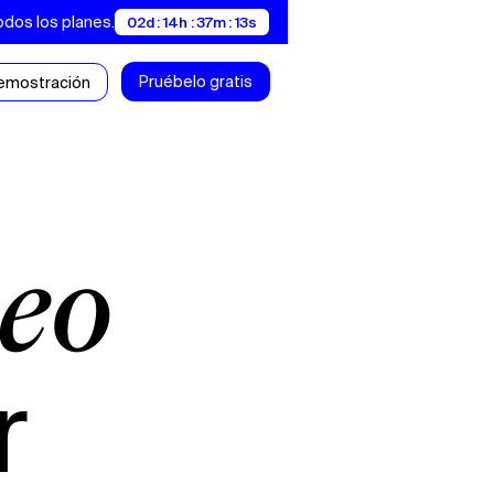
odos los planes.
02d : 14h : 37m : 12s
Pruébelo gratis
demostración
r