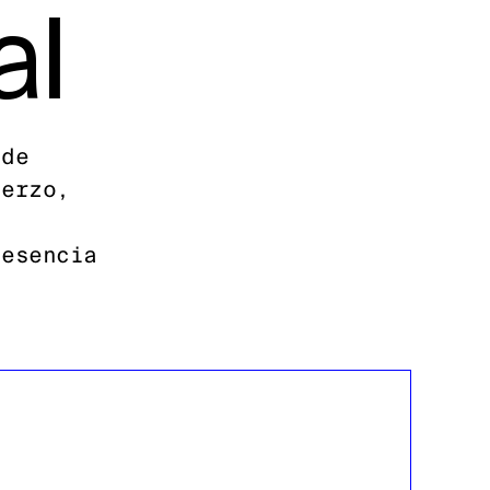
al
 de
uerzo,
 esencia