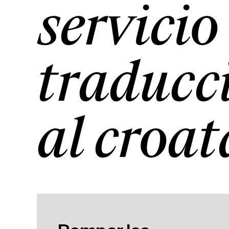
servicio
traducc
al croat