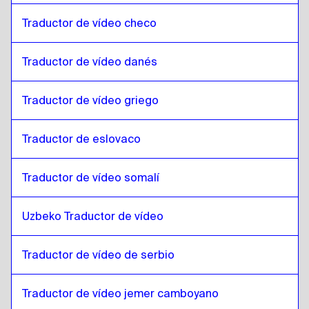
Japonés
a
Chino de Hong Kong
Traductor de vídeo checo
Chino de Hong Kong
a
Japonés
Japonés
Traductor de vídeo danés
a
Turco
Turco
a
Japonés
Traductor de vídeo griego
Japonés
a
Ucraniano
Ucraniano
a
Japonés
Traductor de eslovaco
Japonés
a
Checo
Checo
a
Japonés
Traductor de vídeo somalí
Japonés
a
Danés
Danés
a
Japonés
Uzbeko Traductor de vídeo
Japonés
a
Alemán
Traductor de vídeo de serbio
Alemán
a
Japonés
Japonés
a
Griego
Traductor de vídeo jemer camboyano
Griego
a
Japonés