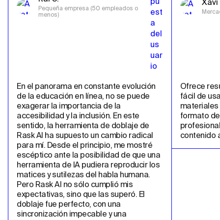
Xavi 
Pequeña empresa (50 empleados o 
Merca
menos)
En el panorama en constante evolución 
Ofrece resu
de la educación en línea, no se puede 
fácil de us
exagerar la importancia de la 
materiales 
accesibilidad y la inclusión. En este 
formato de 
sentido, la herramienta de doblaje de 
profesional
Rask AI ha supuesto un cambio radical 
contenido a
para mí. Desde el principio, me mostré 
escéptico ante la posibilidad de que una 
herramienta de IA pudiera reproducir los 
matices y sutilezas del habla humana. 
Pero Rask AI no sólo cumplió mis 
expectativas, sino que las superó. El 
doblaje fue perfecto, con una 
sincronización impecable y una 