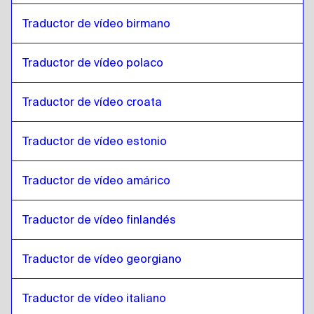
Japonés
a
Francés
Francés
a
Japonés
Traductor de vídeo birmano
Japonés
a
Georgiano
Traductor de vídeo polaco
Georgiano
a
Japonés
Japonés
a
Italiano
Traductor de vídeo croata
Italiano
a
Japonés
Japonés
a
Húngaro
Traductor de vídeo estonio
Húngaro
a
Japonés
Traductor de vídeo amárico
Japonés
a
Islandés
Islandés
a
Japonés
Traductor de vídeo finlandés
Japonés
a
Hindi
Hindi
a
Japonés
Traductor de vídeo georgiano
Japonés
a
Javanés indonesio / Sundanés
Javanés indonesio / Sundanés
a
Japonés
Traductor de vídeo italiano