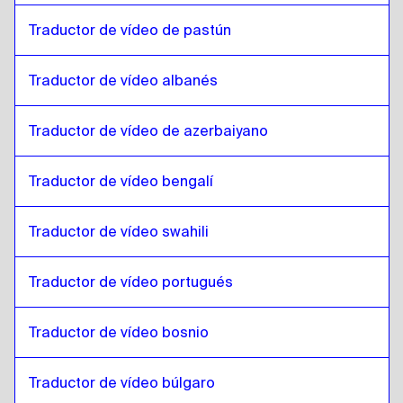
Croata
a
Japonés
Traductor de vídeo de pastún
Japonés
a
Español de Cuba
Español de Cuba
a
Japonés
Traductor de vídeo albanés
Japonés
a
Español de Ecuador
Traductor de vídeo de azerbaiyano
Español de Ecuador
a
Japonés
Japonés
a
Estonia
Traductor de vídeo bengalí
Estonia
a
Japonés
Japonés
a
Amárico etíope
Traductor de vídeo swahili
Amárico etíope
a
Japonés
Traductor de vídeo portugués
Japonés
a
Inglés Filipino / Filipino
Inglés Filipino / Filipino
a
Japonés
Traductor de vídeo bosnio
Japonés
a
Finlandés
Finlandés
a
Japonés
Traductor de vídeo búlgaro