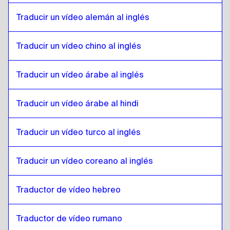
Búlgaro
a
Japonés
Traducir un vídeo alemán al inglés
Japonés
a
Bosnia
Bosnia
a
Japonés
Traducir un vídeo chino al inglés
Japonés
a
Birmano
Birmano
a
Japonés
Traducir un vídeo árabe al inglés
Japonés
a
Español de Chile
Traducir un vídeo árabe al hindi
Español de Chile
a
Japonés
Japonés
a
Chino
Traducir un vídeo turco al inglés
Chino
a
Japonés
Traducir un vídeo coreano al inglés
Japonés
a
Español de Colombia
Español de Colombia
a
Japonés
Traductor de vídeo hebreo
Japonés
a
Polaco
Polaco
a
Japonés
Traductor de vídeo rumano
Japonés
a
Croata