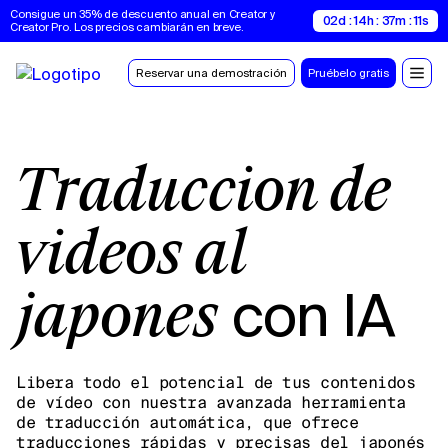
Consigue un 35% de descuento anual en Creator y 
02d : 14h : 37m : 10s
Creator Pro. Los precios cambiarán en breve.
Reservar una demostración
Pruébelo gratis
Traducción de
vídeos al
con IA
japonés
Libera todo el potencial de tus contenidos
de vídeo con nuestra avanzada herramienta
de traducción automática, que ofrece
traducciones rápidas y precisas del japonés