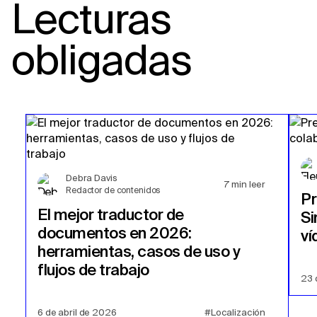
Lecturas
obligadas
Debra Davis
7
min leer
Redactor de contenidos
P
El mejor traductor de
Si
documentos en 2026:
ví
herramientas, casos de uso y
flujos de trabajo
23 
6 de abril de 2026
#Localización