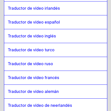
Japonés
a
Eslovaco
Traductor de vídeo irlandés
Eslovaco
a
Japonés
Traductor de vídeo español
Japonés
a
Hebreo
Hebreo
a
Japonés
Traductor de vídeo inglés
Japonés
a
Somalí
Somalí
a
Japonés
Traductor de vídeo turco
Japonés
a
Árabe qatarí
Árabe qatarí
a
Japonés
Traductor de vídeo ruso
Japonés
a
Árabe saudí
Traductor de vídeo francés
Árabe saudí
a
Japonés
Japonés
a
Uzbeko
Traductor de vídeo alemán
Uzbeko
a
Japonés
Japonés
a
Español de Argentina
Traductor de vídeo de neerlandés
Español de Argentina
a
Japonés