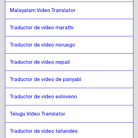
Mongolia
a
Japonés
Malayalam Video Translator
Japonés
a
Español de Venezuela
Español de Venezuela
a
Japonés
Traductor de vídeo marathi
Japonés
a
Neerlandés belga / francés
Neerlandés belga / francés
a
Japonés
Traductor de vídeo noruego
Japonés
a
Español de Costa Rica
Español de Costa Rica
a
Japonés
Traductor de vídeo nepalí
Traductor de vídeo de panyabí
Traductor de vídeo esloveno
Telugu Video Translator
Traductor de vídeo tailandés