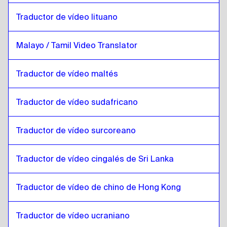
Japonés
a
Lituano
Traductor de vídeo lituano
Lituano
a
Japonés
Japonés
a
Malayo Malayo / Tamil
Malayo / Tamil Video Translator
Malayo Malayo / Tamil
a
Japonés
Traductor de vídeo maltés
Japonés
a
Maltés
Maltés
a
Japonés
Traductor de vídeo sudafricano
Japonés
a
Zulú / Inglés
Zulú / Inglés
a
Japonés
Traductor de vídeo surcoreano
Japonés
a
Coreano del Sur
Coreano del Sur
a
Japonés
Traductor de vídeo cingalés de Sri Lanka
Japonés
a
Español
Español
a
Japonés
Traductor de vídeo de chino de Hong Kong
Japonés
a
Cingalés de Sri Lanka / Tamil
Traductor de vídeo ucraniano
Cingalés de Sri Lanka / Tamil
a
Japonés