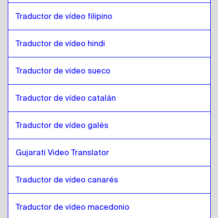
Traductor de vídeo filipino
Japonés
a
Serbio
Serbio
a
Japonés
Traductor de vídeo hindi
Japonés
a
Inglés canadiense / francés
Inglés canadiense / francés
a
Japonés
Traductor de vídeo sueco
Japonés
a
Jemer camboyano
Jemer camboyano
a
Japonés
Traductor de vídeo catalán
Japonés
a
Inglés de Singapur / Tamil
Inglés de Singapur / Tamil
Traductor de vídeo galés
a
Japonés
Japonés
a
Inglés Irlandés / Irlandés
Gujarati Video Translator
Inglés Irlandés / Irlandés
a
Japonés
Japonés
a
Francés Suizo / Alemán
Traductor de vídeo canarés
Francés Suizo / Alemán
a
Japonés
Traductor de vídeo macedonio
Japonés
a
Mongolia