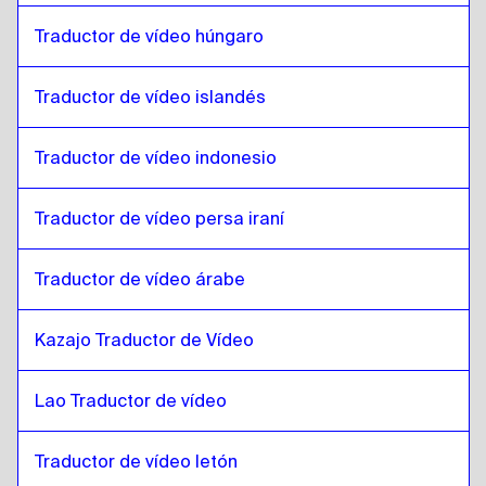
Japonés
a
Persa iraní
Traductor de vídeo húngaro
Persa iraní
a
Japonés
Japonés
a
Árabe iraquí
Traductor de vídeo islandés
Árabe iraquí
a
Japonés
Japonés
a
Portugués
Traductor de vídeo indonesio
Portugués
a
Japonés
Traductor de vídeo persa iraní
Japonés
a
Kazajo
Kazajo
a
Japonés
Traductor de vídeo árabe
Japonés
a
Inglés Keniata / Swahili
Inglés Keniata / Swahili
a
Japonés
Kazajo Traductor de Vídeo
Japonés
a
Lao
Lao
a
Japonés
Lao Traductor de vídeo
Japonés
a
Letón
Letón
a
Japonés
Traductor de vídeo letón