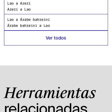
Lao
a
Azerí
Azerí
a
Lao
Lao
a
Árabe bahreiní
Árabe bahreiní
a
Lao
Lao
a
Bangladeshi Bengalí
Ver todos
Bangladeshi Bengalí
a
Lao
Lao
a
Ruso
Ruso
a
Lao
Lao
a
Swahili
Swahili
a
Lao
Lao
a
Inglés americano
Herramientas
Inglés americano
a
Lao
Lao
a
Árabe egipcio
relacionadas
Árabe egipcio
a
Lao