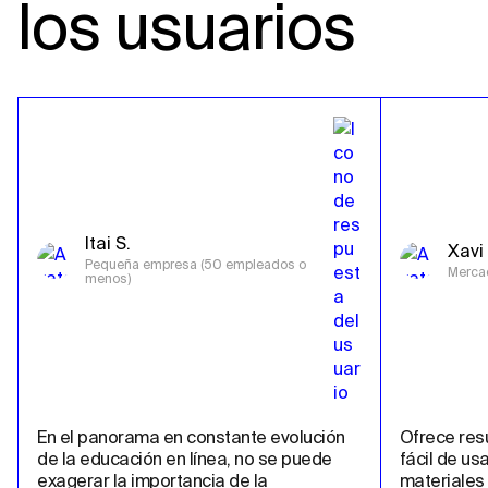
los usuarios
Itai S.
Xavi 
Pequeña empresa (50 empleados o 
Merca
menos)
En el panorama en constante evolución 
Ofrece resu
de la educación en línea, no se puede 
fácil de us
exagerar la importancia de la 
materiales 