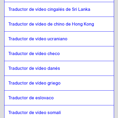
Coreano del Sur
a
Lao
Traductor de vídeo cingalés de Sri Lanka
Lao
a
Español
Español
a
Lao
Traductor de vídeo de chino de Hong Kong
Lao
a
Cingalés de Sri Lanka / Tamil
Cingalés de Sri Lanka / Tamil
a
Lao
Traductor de vídeo ucraniano
Lao
a
Chino de Hong Kong
Traductor de vídeo checo
Chino de Hong Kong
a
Lao
Lao
a
Turco
Traductor de vídeo danés
Turco
a
Lao
Lao
Traductor de vídeo griego
a
Ucraniano
Ucraniano
a
Lao
Traductor de eslovaco
Lao
a
Checo
Checo
a
Lao
Traductor de vídeo somalí
Lao
a
Danés