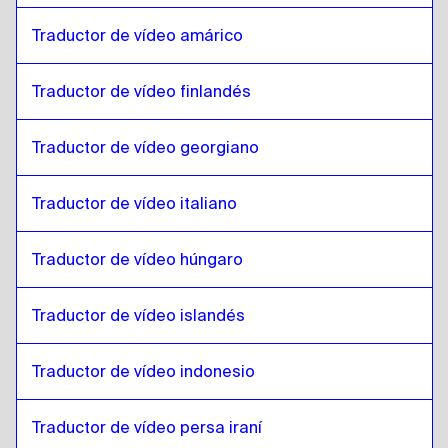
Húngaro
a
Lao
Traductor de vídeo amárico
Lao
a
Islandés
Islandés
a
Lao
Traductor de vídeo finlandés
Lao
a
Hindi
Hindi
a
Lao
Traductor de vídeo georgiano
Lao
a
Javanés indonesio / Sundanés
Javanés indonesio / Sundanés
a
Lao
Traductor de vídeo italiano
Lao
a
Persa iraní
Traductor de vídeo húngaro
Persa iraní
a
Lao
Lao
a
Árabe iraquí
Traductor de vídeo islandés
Árabe iraquí
a
Lao
Lao
a
Portugués
Traductor de vídeo indonesio
Portugués
a
Lao
Traductor de vídeo persa iraní
Lao
a
Kazajo