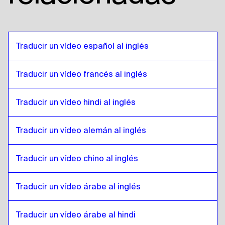
Lao
a
Español de Bolivia
Español de Bolivia
a
Lao
Lao
a
Portugués de Brasil
Traducir un vídeo español al inglés
Portugués de Brasil
a
Lao
Traducir un vídeo francés al inglés
Lao
a
Inglés británico
Inglés británico
a
Lao
Traducir un vídeo hindi al inglés
Lao
a
Búlgaro
Búlgaro
a
Lao
Traducir un vídeo alemán al inglés
Lao
a
Bosnia
Bosnia
a
Lao
Traducir un vídeo chino al inglés
Lao
a
Birmano
Birmano
a
Lao
Traducir un vídeo árabe al inglés
Lao
a
Español de Chile
Traducir un vídeo árabe al hindi
Español de Chile
a
Lao