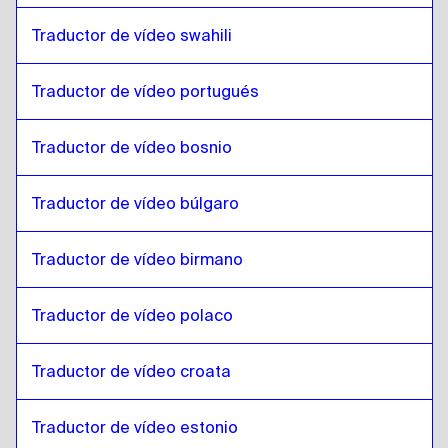
Lao
a
Amárico etíope
Traductor de vídeo swahili
Amárico etíope
a
Lao
Traductor de vídeo portugués
Lao
a
Inglés Filipino / Filipino
Inglés Filipino / Filipino
a
Lao
Traductor de vídeo bosnio
Lao
a
Finlandés
Finlandés
a
Lao
Traductor de vídeo búlgaro
Lao
a
Francés
Francés
a
Lao
Traductor de vídeo birmano
Lao
a
Georgiano
Traductor de vídeo polaco
Georgiano
a
Lao
Lao
a
Italiano
Traductor de vídeo croata
Italiano
a
Lao
Lao
a
Húngaro
Traductor de vídeo estonio