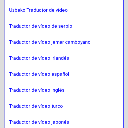
Danés
a
Lao
Uzbeko Traductor de vídeo
Lao
a
Alemán
Alemán
a
Lao
Traductor de vídeo de serbio
Lao
a
Griego
Traductor de vídeo jemer camboyano
Griego
a
Lao
Lao
a
Eslovaco
Traductor de vídeo irlandés
Eslovaco
a
Lao
Lao
a
Japonés
Traductor de vídeo español
Japonés
a
Lao
Traductor de vídeo inglés
Lao
a
Hebreo
Hebreo
a
Lao
Traductor de vídeo turco
Lao
a
Somalí
Somalí
a
Lao
Traductor de vídeo japonés