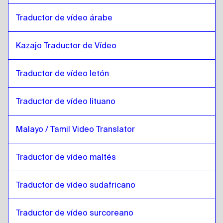
Kazajo
a
Lao
Traductor de vídeo árabe
Lao
a
Inglés Keniata / Swahili
Inglés Keniata / Swahili
a
Lao
Kazajo Traductor de Vídeo
Lao
a
Letón
Letón
a
Lao
Traductor de vídeo letón
Lao
a
Lituano
Lituano
a
Lao
Traductor de vídeo lituano
Lao
a
Malayo Malayo / Tamil
Malayo / Tamil Video Translator
Malayo Malayo / Tamil
a
Lao
Lao
a
Maltés
Traductor de vídeo maltés
Maltés
a
Lao
Traductor de vídeo sudafricano
Lao
a
Zulú / Inglés
Zulú / Inglés
a
Lao
Traductor de vídeo surcoreano
Lao
a
Coreano del Sur