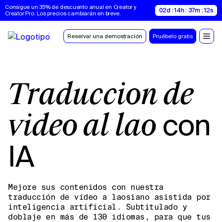
Consigue un 35% de descuento anual en Creator y 
02d : 14h : 37m : 11s
Creator Pro. Los precios cambiarán en breve.
Reservar una demostración
Pruébelo gratis
Traducción de
con
vídeo al lao
IA
Mejore sus contenidos con nuestra
traducción de vídeo a laosiano asistida por
inteligencia artificial. Subtitulado y
doblaje en más de 130 idiomas, para que tus