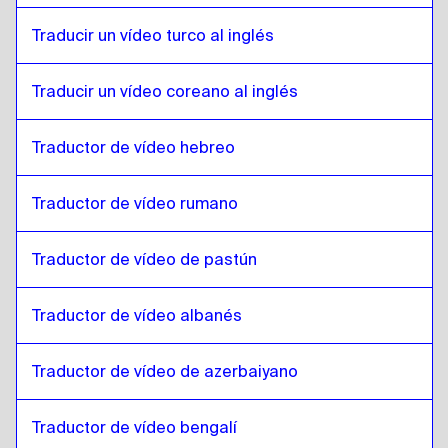
Lao
a
Chino
Traducir un vídeo turco al inglés
Chino
a
Lao
Traducir un vídeo coreano al inglés
Lao
a
Español de Colombia
Español de Colombia
a
Lao
Traductor de vídeo hebreo
Lao
a
Polaco
Polaco
a
Lao
Traductor de vídeo rumano
Lao
a
Croata
Croata
a
Lao
Traductor de vídeo de pastún
Lao
a
Español de Cuba
Español de Cuba
a
Lao
Traductor de vídeo albanés
Lao
a
Español de Ecuador
Traductor de vídeo de azerbaiyano
Español de Ecuador
a
Lao
Lao
a
Estonia
Traductor de vídeo bengalí
Estonia
a
Lao