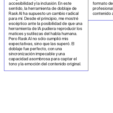
accesibilidad y la inclusión. En este 
formato de 
sentido, la herramienta de doblaje de 
profesional
Rask AI ha supuesto un cambio radical 
contenido a
para mí. Desde el principio, me mostré 
escéptico ante la posibilidad de que una 
herramienta de IA pudiera reproducir los 
matices y sutilezas del habla humana. 
Pero Rask AI no sólo cumplió mis 
expectativas, sino que las superó. El 
doblaje fue perfecto, con una 
sincronización impecable y una 
capacidad asombrosa para captar el 
tono y la emoción del contenido original.