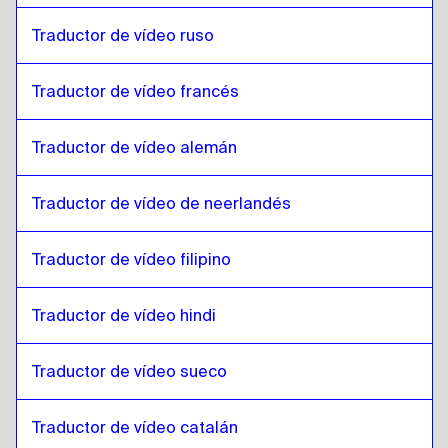
Lao
a
Árabe qatarí
Árabe qatarí
a
Lao
Traductor de vídeo ruso
Lao
a
Árabe saudí
Traductor de vídeo francés
Árabe saudí
a
Lao
Lao
a
Uzbeko
Traductor de vídeo alemán
Uzbeko
a
Lao
Lao
a
Español de Argentina
Traductor de vídeo de neerlandés
Español de Argentina
a
Lao
Traductor de vídeo filipino
Lao
a
Serbio
Serbio
a
Lao
Traductor de vídeo hindi
Lao
a
Inglés canadiense / francés
Inglés canadiense / francés
a
Lao
Traductor de vídeo sueco
Lao
a
Jemer camboyano
Jemer camboyano
a
Lao
Traductor de vídeo catalán