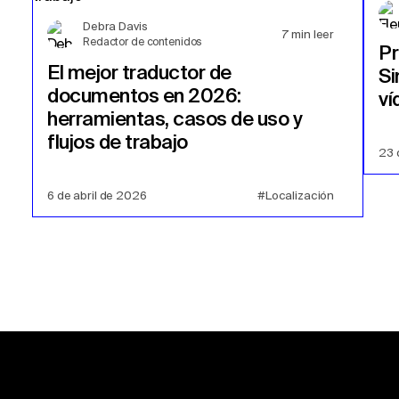
Debra Davis
7
min leer
Redactor de contenidos
P
El mejor traductor de
Si
documentos en 2026:
ví
herramientas, casos de uso y
flujos de trabajo
23 
6 de abril de 2026
#Localización