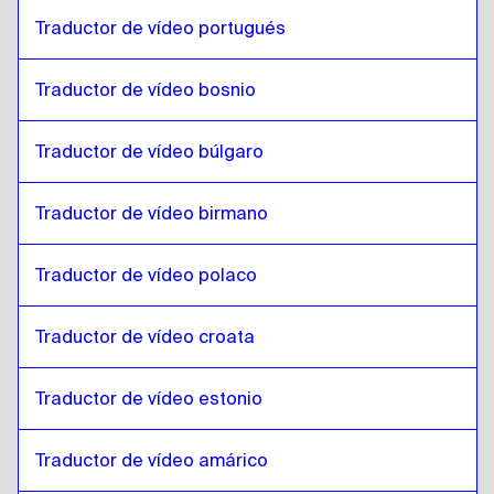
Traductor de vídeo portugués
Inglés
a
Inglés Filipino / Filipino
Inglés Filipino / Filipino
a
Inglés
Traductor de vídeo bosnio
Inglés
a
Finlandés
Finlandés
a
Inglés
Traductor de vídeo búlgaro
Inglés
a
Francés
Francés
a
Inglés
Traductor de vídeo birmano
Inglés
a
Georgiano
Traductor de vídeo polaco
Georgiano
a
Inglés
Inglés
a
Italiano
Traductor de vídeo croata
Italiano
a
Inglés
Inglés
a
Húngaro
Traductor de vídeo estonio
Húngaro
a
Inglés
Traductor de vídeo amárico
Inglés
a
Islandés
Islandés
a
Inglés