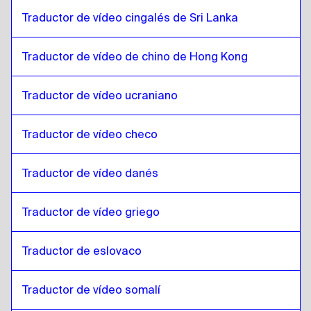
Coreano del Sur
a
Inglés
Traductor de vídeo cingalés de Sri Lanka
Inglés
a
Español
Español
a
Inglés
Traductor de vídeo de chino de Hong Kong
Inglés
a
Cingalés de Sri Lanka / Tamil
Traductor de vídeo ucraniano
Cingalés de Sri Lanka / Tamil
a
Inglés
Inglés
a
Chino de Hong Kong
Traductor de vídeo checo
Chino de Hong Kong
a
Inglés
Inglés
Traductor de vídeo danés
a
Turco
Turco
a
Inglés
Traductor de vídeo griego
Inglés
a
Ucraniano
Ucraniano
a
Inglés
Traductor de eslovaco
Inglés
a
Checo
Checo
a
Inglés
Traductor de vídeo somalí
Inglés
a
Danés