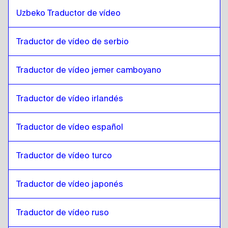
Danés
a
Inglés
Uzbeko Traductor de vídeo
Inglés
a
Alemán
Traductor de vídeo de serbio
Alemán
a
Inglés
Inglés
a
Griego
Traductor de vídeo jemer camboyano
Griego
a
Inglés
Inglés
a
Eslovaco
Traductor de vídeo irlandés
Eslovaco
a
Inglés
Traductor de vídeo español
Inglés
a
Japonés
Japonés
a
Inglés
Traductor de vídeo turco
Inglés
a
Hebreo
Hebreo
a
Inglés
Traductor de vídeo japonés
Inglés
a
Somalí
Somalí
a
Inglés
Traductor de vídeo ruso