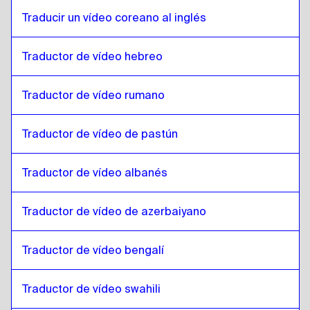
Traducir un vídeo coreano al inglés
Inglés
a
Español de Colombia
Español de Colombia
a
Inglés
Traductor de vídeo hebreo
Inglés
a
Polaco
Polaco
a
Inglés
Traductor de vídeo rumano
Inglés
a
Croata
Croata
a
Inglés
Traductor de vídeo de pastún
Inglés
a
Español de Cuba
Español de Cuba
a
Inglés
Traductor de vídeo albanés
Inglés
a
Español de Ecuador
Traductor de vídeo de azerbaiyano
Español de Ecuador
a
Inglés
Inglés
a
Estonia
Traductor de vídeo bengalí
Estonia
a
Inglés
Inglés
a
Amárico etíope
Traductor de vídeo swahili
Amárico etíope
a
Inglés