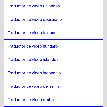
Traductor de vídeo finlandés
Inglés
a
Hindi
Hindi
a
Inglés
Traductor de vídeo georgiano
Inglés
a
Javanés indonesio / Sundanés
Javanés indonesio / Sundanés
a
Inglés
Traductor de vídeo italiano
Inglés
a
Persa iraní
Traductor de vídeo húngaro
Persa iraní
a
Inglés
Inglés
a
Árabe iraquí
Traductor de vídeo islandés
Árabe iraquí
a
Inglés
Inglés
a
Portugués
Traductor de vídeo indonesio
Portugués
a
Inglés
Traductor de vídeo persa iraní
Inglés
a
Kazajo
Kazajo
a
Inglés
Traductor de vídeo árabe
Inglés
a
Inglés Keniata / Swahili