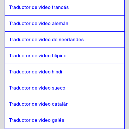
Inglés
a
Árabe qatarí
Traductor de vídeo francés
Árabe qatarí
a
Inglés
Inglés
a
Árabe saudí
Traductor de vídeo alemán
Árabe saudí
a
Inglés
Inglés
a
Uzbeko
Traductor de vídeo de neerlandés
Uzbeko
a
Inglés
Traductor de vídeo filipino
Inglés
a
Español de Argentina
Español de Argentina
a
Inglés
Traductor de vídeo hindi
Inglés
a
Serbio
Serbio
a
Inglés
Traductor de vídeo sueco
Inglés
a
Inglés canadiense / francés
Inglés canadiense / francés
a
Inglés
Traductor de vídeo catalán
Inglés
a
Jemer camboyano
Jemer camboyano
Traductor de vídeo galés
a
Inglés