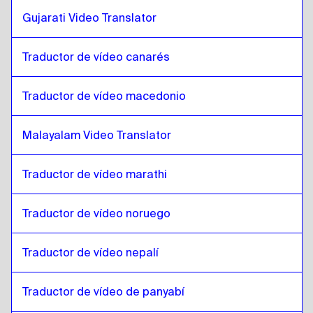
Inglés
a
Inglés de Singapur / Tamil
Gujarati Video Translator
Inglés de Singapur / Tamil
a
Inglés
Inglés
a
Inglés Irlandés / Irlandés
Traductor de vídeo canarés
Inglés Irlandés / Irlandés
a
Inglés
Traductor de vídeo macedonio
Inglés
a
Francés Suizo / Alemán
Francés Suizo / Alemán
a
Inglés
Malayalam Video Translator
Inglés
a
Mongolia
Mongolia
a
Inglés
Traductor de vídeo marathi
Inglés
a
Español de Venezuela
Español de Venezuela
a
Inglés
Traductor de vídeo noruego
Inglés
a
Neerlandés belga / francés
Neerlandés belga / francés
a
Inglés
Traductor de vídeo nepalí
Inglés
a
Español de Costa Rica
Traductor de vídeo de panyabí
Español de Costa Rica
a
Inglés