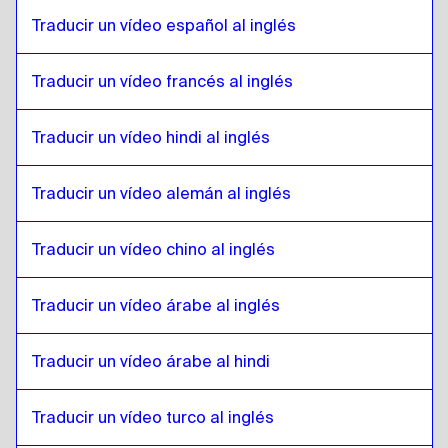
Inglés
a
Portugués de Brasil
Traducir un vídeo español al inglés
Portugués de Brasil
a
Inglés
Traducir un vídeo francés al inglés
Inglés
a
Inglés británico
Inglés británico
a
Inglés
Traducir un vídeo hindi al inglés
Inglés
a
Búlgaro
Búlgaro
a
Inglés
Traducir un vídeo alemán al inglés
Inglés
a
Bosnia
Bosnia
a
Inglés
Traducir un vídeo chino al inglés
Inglés
a
Birmano
Birmano
a
Inglés
Traducir un vídeo árabe al inglés
Inglés
a
Español de Chile
Traducir un vídeo árabe al hindi
Español de Chile
a
Inglés
Inglés
a
Chino
Traducir un vídeo turco al inglés
Chino
a
Inglés