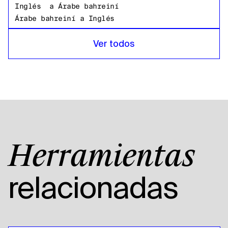
Inglés
a
Árabe bahreiní
Árabe bahreiní
a
Inglés
Inglés
a
Bangladeshi Bengalí
Ver todos
Bangladeshi Bengalí
a
Inglés
Inglés
a
Ruso
Ruso
a
Inglés
Inglés
a
Swahili
Swahili
a
Inglés
Inglés
a
Inglés americano
Herramientas
Inglés americano
a
Inglés
Inglés
a
Árabe egipcio
relacionadas
Árabe egipcio
a
Inglés
Inglés
a
Español de Bolivia
Español de Bolivia
a
Inglés