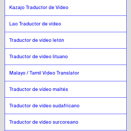
Inglés Keniata / Swahili
a
Inglés
Kazajo Traductor de Vídeo
Inglés
a
Lao
Lao
a
Inglés
Lao Traductor de vídeo
Inglés
a
Letón
Letón
a
Inglés
Traductor de vídeo letón
Inglés
a
Lituano
Traductor de vídeo lituano
Lituano
a
Inglés
Inglés
a
Malayo Malayo / Tamil
Malayo / Tamil Video Translator
Malayo Malayo / Tamil
a
Inglés
Traductor de vídeo maltés
Inglés
a
Maltés
Maltés
a
Inglés
Traductor de vídeo sudafricano
Inglés
a
Zulú / Inglés
Zulú / Inglés
a
Inglés
Traductor de vídeo surcoreano
Inglés
a
Coreano del Sur