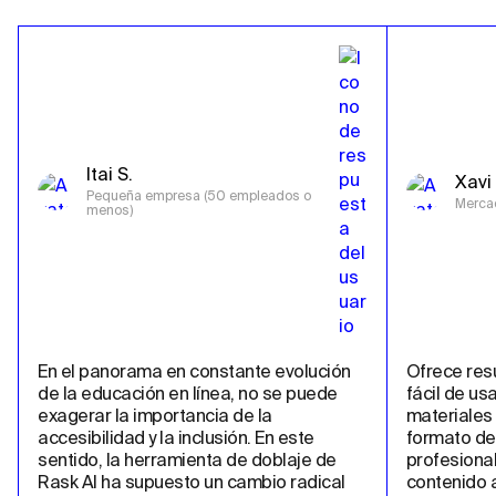
Itai S.
Xavi 
Pequeña empresa (50 empleados o 
Merca
menos)
En el panorama en constante evolución 
Ofrece resu
de la educación en línea, no se puede 
fácil de us
exagerar la importancia de la 
materiales 
accesibilidad y la inclusión. En este 
formato de 
sentido, la herramienta de doblaje de 
profesional
Rask AI ha supuesto un cambio radical 
contenido a