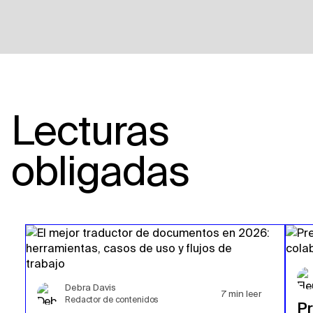
Lecturas
obligadas
Debra Davis
7
min leer
Redactor de contenidos
P