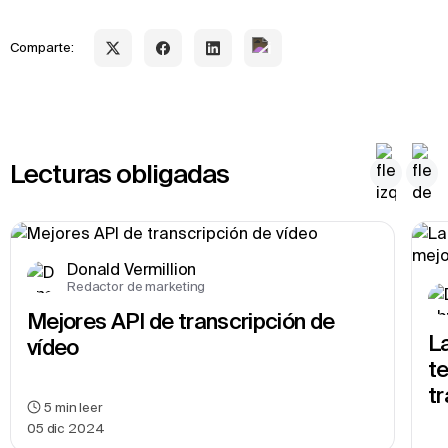
Comparte:
Lecturas obligadas
Donald Vermillion
Redactor de marketing
Mejores API de transcripción de 
La
vídeo
te
tr
5
min leer
05 dic 2024